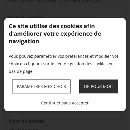
Gestion de l'authentification de l'utilisateur
Nom du cookie
Ce site utilise des cookies afin
okt_consent
d’améliorer votre expérience de
navigation
Domaine(s)
mon-site.fr
Vous pouvez paramétrer vos préférences et modifier vos
choix en cliquant sur le lien de gestion des cookies en
Finalité du cookie
bas de page.
1 an
PARAMÉTRER MES CHOIX
OK POUR MOI !
Durée de vie du cookie
Continuer sans accepter
Gestion du consentement de l'utilisateur
Nom du cookie