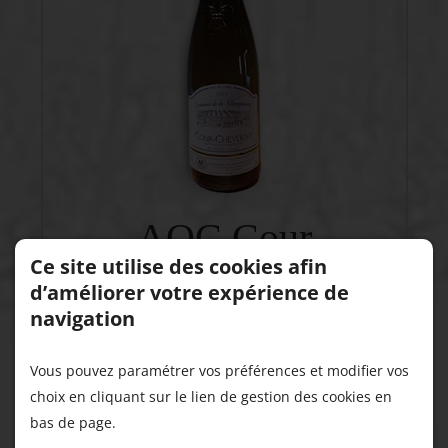
AOC Cour
Ce site utilise des cookies afin
Cheverny
d’améliorer votre expérience de
navigation
Vin sec issu de cépage Romorantin, l’AOC
Cour Cheverny accompagne généralement
Vous pouvez paramétrer vos préférences et modifier vos
les entrées et les débuts de repas.
choix en cliquant sur le lien de gestion des cookies en
bas de page.