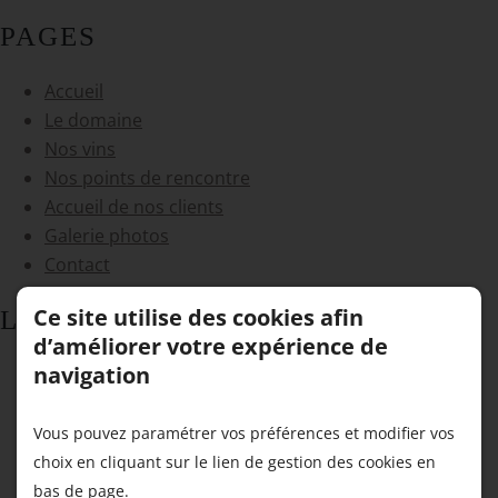
PAGES
Accueil
Le domaine
Nos vins
Nos points de rencontre
Accueil de nos clients
Galerie photos
Contact
Ce site utilise des cookies afin
LPS :
d’améliorer votre expérience de
navigation
Domaine Viticole à Blois
Domaine Viticole à Bracieux
Domaine Viticole à Chambord
Vous pouvez paramétrer vos préférences et modifier vos
Domaine Viticole à Châteauroux
choix en cliquant sur le lien de gestion des cookies en
Domaine Viticole à Cheverny
bas de page.