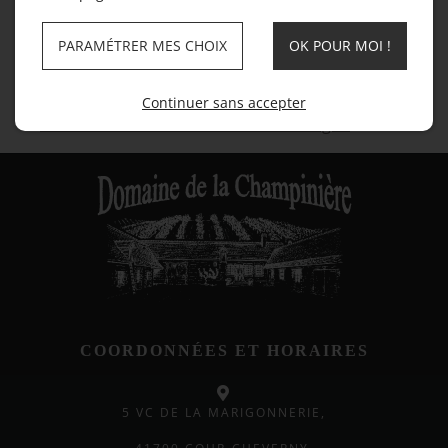
Domaine Viticole à Cour-Cheverny
Domaine Viticole à La Chaussée-Saint-Victor
PARAMÉTRER MES CHOIX
OK POUR MOI !
Domaine Viticole à Saint-Gervais-la-Forêt
Domaine Viticole à Vineuil
Continuer sans accepter
Domaine Viticole au Controis-en-Sologne
COORDONNÉES ET HORAIRES
5 VC DE LA MARIGONNERIE,